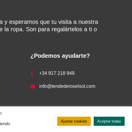
a y esperamos que tu visita a nuestra
 la ropa. Son para regalártelos a ti o
¿Podemos ayudarte?
+34 917 218 949
info@tendederoselsol.com
o
Ajustar cookies
Aceptar todas
ciendo
 de cookies
–
Aviso legal