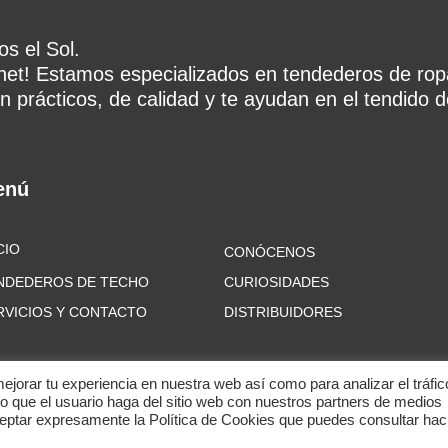
s el Sol.
rnet! Estamos especializados en tendederos de rop
n prácticos, de calidad y te ayudan en el tendido de
enú
CIO
CONÓCENOS
NDEDEROS DE TECHO
CURIOSIDADES
RVICIOS Y CONTACTO
DISTRIBUIDORES
mejorar tu experiencia en nuestra web así como para analizar el tráfic
que el usuario haga del sitio web con nuestros partners de medios
ceptar expresamente la Política de Cookies que puedes consultar ha
odos los derechos reservados.
Política de privacidad
–
Política