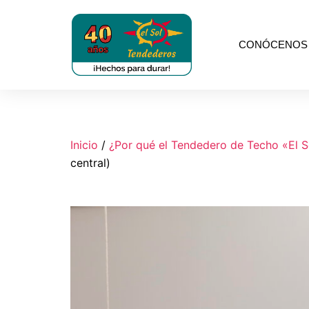
CONÓCENOS
Tendederos
el
sol
Inicio
/
¿Por qué el Tendedero de Techo «El S
central)