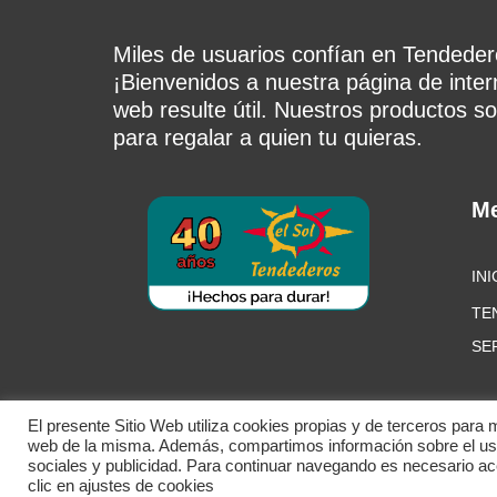
Miles de usuarios confían en Tendedero
¡Bienvenidos a nuestra página de inte
web resulte útil. Nuestros productos so
para regalar a quien tu quieras.
M
INI
TE
SE
El presente Sitio Web utiliza cookies propias y de terceros para 
web de la misma. Además, compartimos información sobre el uso 
sociales y publicidad. Para continuar navegando es necesario a
© Tendederos el Sol. T
clic en ajustes de cookies