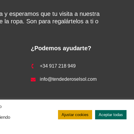
a y esperamos que tu visita a nuestra
 la ropa. Son para regalártelos a ti o
¿Podemos ayudarte?
+34 917 218 949
info@tendederoselsol.com
o
Ajustar cookies
Aceptar todas
ciendo
 de cookies
–
Aviso legal