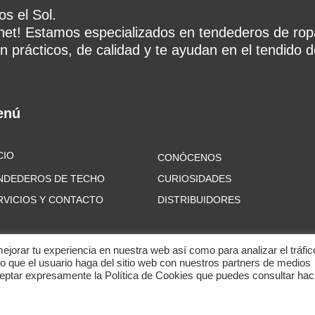
s el Sol.
rnet! Estamos especializados en tendederos de rop
n prácticos, de calidad y te ayudan en el tendido de
enú
CIO
CONÓCENOS
NDEDEROS DE TECHO
CURIOSIDADES
RVICIOS Y CONTACTO
DISTRIBUIDORES
mejorar tu experiencia en nuestra web así como para analizar el tráfic
que el usuario haga del sitio web con nuestros partners de medios
ceptar expresamente la Política de Cookies que puedes consultar ha
odos los derechos reservados.
Política de privacidad
–
Política