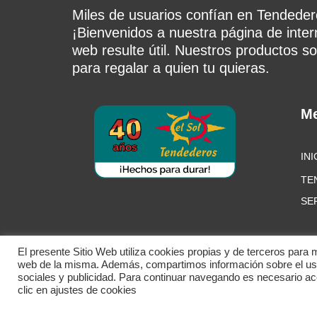
Miles de usuarios confían en Tendedero
¡Bienvenidos a nuestra página de inte
web resulte útil. Nuestros productos so
para regalar a quien tu quieras.
M
INI
TE
SE
El presente Sitio Web utiliza cookies propias y de terceros para 
web de la misma. Además, compartimos información sobre el uso 
sociales y publicidad. Para continuar navegando es necesario a
© Tendederos el Sol. T
clic en ajustes de cookies