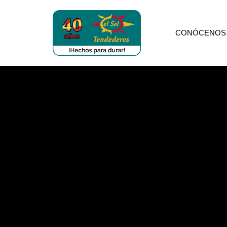
CONÓCENOS
Tendederos
el
sol
FERRETERÍA V