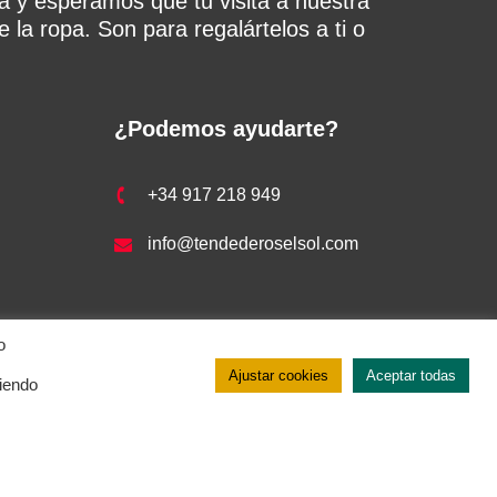
a y esperamos que tu visita a nuestra
 la ropa. Son para regalártelos a ti o
¿Podemos ayudarte?
+34 917 218 949
info@tendederoselsol.com
o
Ajustar cookies
Aceptar todas
ciendo
 de cookies
–
Aviso legal