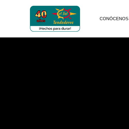
CONÓCENOS
Tendederos
el
sol
FERRETERÍA C