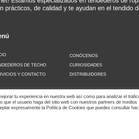
rnet! Estamos especializados en tendederos de rop
n prácticos, de calidad y te ayudan en el tendido de
enú
CIO
CONÓCENOS
NDEDEROS DE TECHO
CURIOSIDADES
RVICIOS Y CONTACTO
DISTRIBUIDORES
mejorar tu experiencia en nuestra web así como para analizar el tráfic
que el usuario haga del sitio web con nuestros partners de medios
ceptar expresamente la Política de Cookies que puedes consultar ha
odos los derechos reservados.
Política de privacidad
–
Política