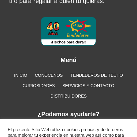
ti o para regalar a quien tu quieras.
Menú
INICIO
CONÓCENOS
TENDEDEROS DE TECHO
CURIOSIDADES
SERVICIOS Y CONTACTO
DISTRIBUIDORES
¿Podemos ayudarte?
+34 917 218 949
info@tendederoselsol.com
El presente Sitio Web utiliza cookies propias y de terceros
para mejorar tu experiencia en nuestra web así como para